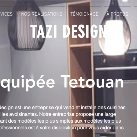
VICES
NOS REALISATIONS
TÉMOIGNAGE
À PROPOS
TAZI DESIGN
équipée Tetouan
esign est une entreprise qui vend et installe des cuisines
lles avoisinantes. Notre entreprise propose une large
ant des modèles les plus simples aux modèles les plus
ofessionnels est à votre disposition pour vous aider dans